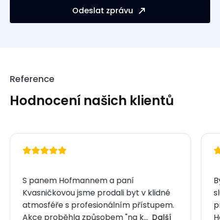
Odeslat zprávu
Reference
Hodnocení našich klientů
S panem Hofmannem a paní
B
Kvasničkovou jsme prodali byt v klidné
s
atmosféře s profesionálním přístupem.
p
Akce proběhla způsobem "na k…
H
Další