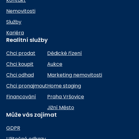
Kontakt
Nemovitosti
Služby
Kariéra
Realitní služby
Chci prodat
Dědické řízení
Chci koupit
Aukce
Chci odhad
Marketing nemovitosti
Chci pronajmout
Home staging
Financování
Praha Vršovice
Jižní Město
Může vás zajímat
GDPR
Užitečné odkazy